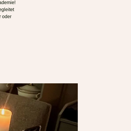
kademie!
gleitet
r oder