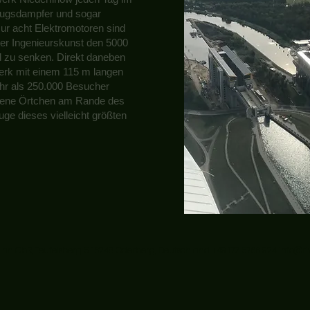
flugsdampfer und sogar
ur acht Elektromotoren sind
er Ingenieurskunst den 5000
 zu senken. Direkt daneben
rk mit einem 115 m langen
hr als 250.000 Besucher
fene Örtchen am Rande des
e dieses vielleicht größten
 Inn GbR, Teufelsberg 5, 16248 Oderberg, Deutschland
+49 172 5766 924
info@ri