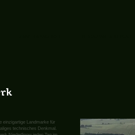
ZIMMER & ANGEBOTE
RESTAURANT & BIERGART
erk
 einzigartige Landmarke für
maliges technisches Denkmal.
werk Niederfinow jeden Tag im