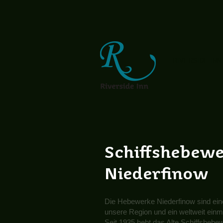
RIVERSIDE INN
Schiffshebew
Niederfinow
Die Hebewerke Niederfinow sind eine
unsere Region und ein weltweit ein
Seit 1935 hebt das Alte Schiffshebe