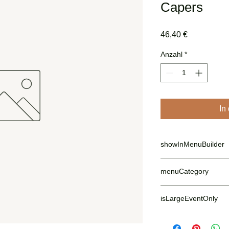
Capers
Preis
46,40 €
Anzahl
*
In
showInMenuBuilder
true
menuCategory
Main
isLargeEventOnly
false