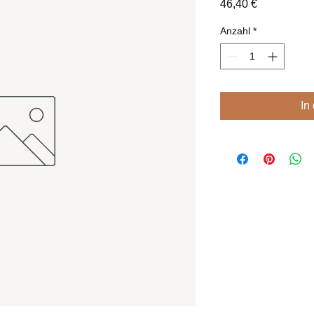
Preis
46,40 €
Anzahl
*
In