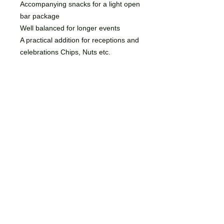
Accompanying snacks for a light open
bar package
Well balanced for longer events
A practical addition for receptions and
celebrations Chips, Nuts etc.
showInMenuBuilder
true
menuCategory
Drinks
isLargeEventOnly
false
© 2022 by Riverside team,
Riverside Inn GbR,
Teufelsberg 5, 16248